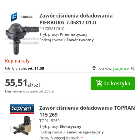
Zawór ciśnienia doładowania
PIERBURG 7.05817.01.0
PIE705817010
Tryb pracy:
Pneumatyczny
Rodzaj zaworu:
Zawór zwrotny
Kup na raty
U ciebie:
wt. 11.08
Kraków:
już jutro
55,51
do koszyka
zł/szt.
Darmowa dostawa od 250 zł
Zawór ciśnienia doładowania TOPRAN
115 269
TOP115269
Tryb pracy:
Elektryczny
Rodzaj zaworu:
Zawór magnetyczny
Rozwiń więcej danych