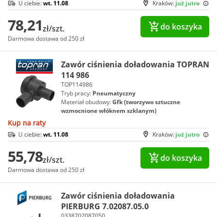
U ciebie:
wt. 11.08
Kraków:
już jutro
78,21
do koszyka
zł/szt.
Darmowa dostawa od 250 zł
Zawór ciśnienia doładowania TOPRAN
114 986
TOP114986
Tryb pracy:
Pneumatyczny
Materiał obudowy:
Gfk (tworzywo sztuczne
wzmocnione włóknem szklanym)
Kup na raty
U ciebie:
wt. 11.08
Kraków:
już jutro
55,78
do koszyka
zł/szt.
Darmowa dostawa od 250 zł
Zawór ciśnienia doładowania
PIERBURG 7.02087.05.0
0338702087050