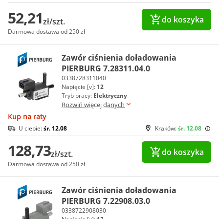
52,21
do koszyka
zł/szt.
Darmowa dostawa od 250 zł
Zawór ciśnienia doładowania
PIERBURG 7.28311.04.0
0338728311040
Napięcie [v]:
12
Tryb pracy:
Elektryczny
Rozwiń więcej danych
Kup na raty
U ciebie:
śr. 12.08
Kraków:
śr. 12.08
128,73
do koszyka
zł/szt.
Darmowa dostawa od 250 zł
Zawór ciśnienia doładowania
PIERBURG 7.22908.03.0
0338722908030