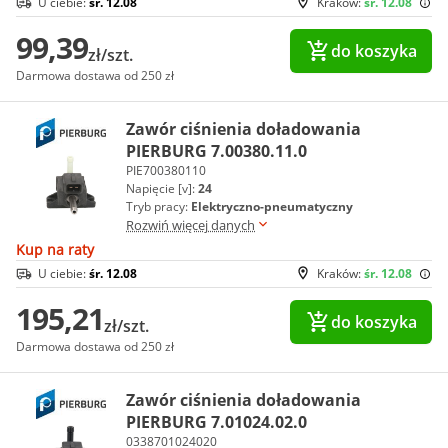
U ciebie:
śr. 12.08
Kraków:
śr. 12.08
99,39
do koszyka
zł/szt.
Darmowa dostawa od 250 zł
Zawór ciśnienia doładowania
PIERBURG 7.00380.11.0
PIE700380110
Napięcie [v]:
24
Tryb pracy:
Elektryczno-pneumatyczny
Rozwiń więcej danych
Kup na raty
U ciebie:
śr. 12.08
Kraków:
śr. 12.08
195,21
do koszyka
zł/szt.
Darmowa dostawa od 250 zł
Zawór ciśnienia doładowania
PIERBURG 7.01024.02.0
0338701024020