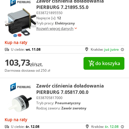
Zawór ciśnienia doładowania
PIERBURG 7.21895.55.0
0338721895550
Napięcie [v]:
12
Tryb pracy:
Elektryczny
Rozwiń więcej danych
Kup na raty
U ciebie:
wt. 11.08
Kraków:
już jutro
103,73
do koszyka
zł/szt.
Darmowa dostawa od 250 zł
Zawór ciśnienia doładowania
PIERBURG 7.05817.00.0
0338705817000
Tryb pracy:
Pneumatyczny
Rodzaj zaworu:
Zawór zwrotny
Kup na raty
U ciebie:
śr. 12.08
Kraków:
śr. 12.08