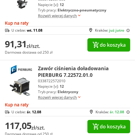
Napięcie [v]:
12
Tryb pracy:
Elektryczno-pneumatyczny
Rozwiń więcej danych
Kup na raty
U ciebie:
wt. 11.08
Kraków:
już jutro
91,31
do koszyka
zł/szt.
Darmowa dostawa od 250 zł
Zawór ciśnienia doładowania
PIERBURG 7.22572.01.0
0338722572010
Napięcie [v]:
12
Tryb pracy:
Elektryczny
Rozwiń więcej danych
Kup na raty
U ciebie:
śr. 12.08
Kraków:
śr. 12.08
117,05
do koszyka
zł/szt.
Darmowa dostawa od 250 zł