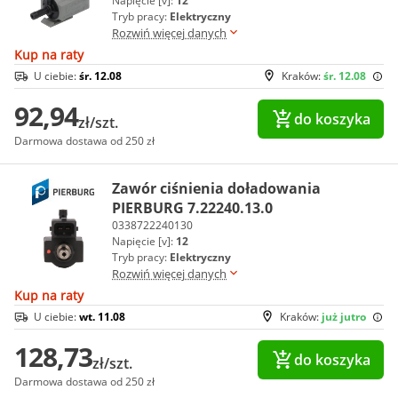
Napięcie [v]:
12
Tryb pracy:
Elektryczny
Rozwiń więcej danych
Kup na raty
U ciebie:
śr. 12.08
Kraków:
śr. 12.08
92,94
do koszyka
zł/szt.
Darmowa dostawa od 250 zł
Zawór ciśnienia doładowania
PIERBURG 7.22240.13.0
0338722240130
Napięcie [v]:
12
Tryb pracy:
Elektryczny
Rozwiń więcej danych
Kup na raty
U ciebie:
wt. 11.08
Kraków:
już jutro
128,73
do koszyka
zł/szt.
Darmowa dostawa od 250 zł