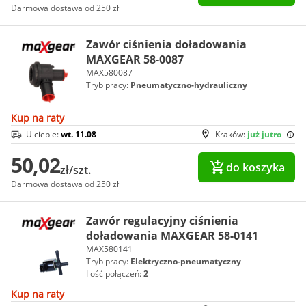
Darmowa dostawa od 250 zł
Zawór ciśnienia doładowania
MAXGEAR 58-0087
MAX580087
Tryb pracy:
Pneumatyczno-hydrauliczny
Kup na raty
U ciebie:
wt. 11.08
Kraków:
już jutro
50,02
do koszyka
zł/szt.
Darmowa dostawa od 250 zł
Zawór regulacyjny ciśnienia
doładowania MAXGEAR 58-0141
MAX580141
Tryb pracy:
Elektryczno-pneumatyczny
Ilość połączeń:
2
Kup na raty