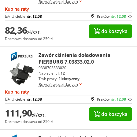
Rozwiń więcej danych
Kup na raty
U ciebie:
śr. 12.08
Kraków:
śr. 12.08
82,36
do koszyka
zł/szt.
Darmowa dostawa od 250 zł
Zawór ciśnienia doładowania
PIERBURG 7.03833.02.0
0338703833020
Napięcie [v]:
12
Tryb pracy:
Elektryczny
Rozwiń więcej danych
Kup na raty
U ciebie:
śr. 12.08
Kraków:
śr. 12.08
111,90
do koszyka
zł/szt.
Darmowa dostawa od 250 zł