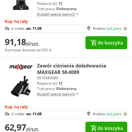
Napięcie [v]:
12
Tryb pracy:
Elektryczny
Rozwiń więcej danych
Kup na raty
U ciebie:
wt. 11.08
Kraków:
już jutro
91,18
do koszyka
zł/szt.
Darmowa dostawa od 250 zł
Zawór ciśnienia doładowania
MAXGEAR 58-0089
0510580089
Napięcie [v]:
12
Tryb pracy:
Elektryczny
Rozwiń więcej danych
Kup na raty
U ciebie:
wt. 11.08
Kraków:
już jutro
62,97
do koszyka
zł/szt.