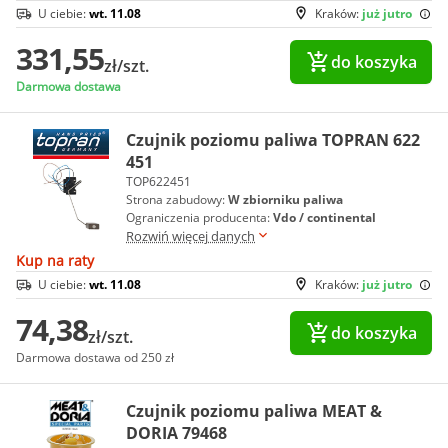
U ciebie:
wt. 11.08
Kraków:
już jutro
331,55
do koszyka
zł/szt.
Darmowa dostawa
Czujnik poziomu paliwa TOPRAN 622
451
TOP622451
Strona zabudowy:
W zbiorniku paliwa
Ograniczenia producenta:
Vdo / continental
Rozwiń więcej danych
Kup na raty
U ciebie:
wt. 11.08
Kraków:
już jutro
74,38
do koszyka
zł/szt.
Darmowa dostawa od 250 zł
Czujnik poziomu paliwa MEAT &
DORIA 79468