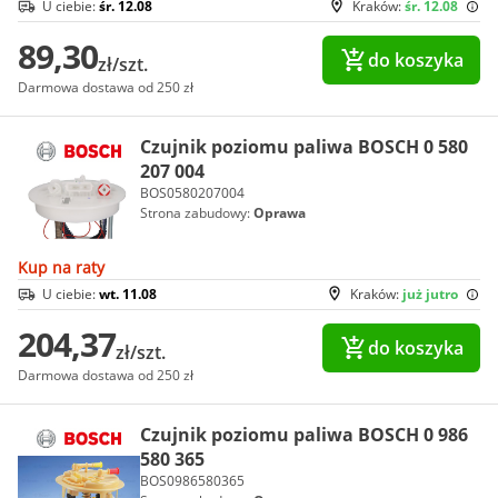
U ciebie:
śr. 12.08
Kraków:
śr. 12.08
89,30
do koszyka
zł/szt.
Darmowa dostawa od 250 zł
Czujnik poziomu paliwa BOSCH 0 580
207 004
BOS0580207004
Strona zabudowy:
Oprawa
Kup na raty
U ciebie:
wt. 11.08
Kraków:
już jutro
204,37
do koszyka
zł/szt.
Darmowa dostawa od 250 zł
Czujnik poziomu paliwa BOSCH 0 986
580 365
BOS0986580365