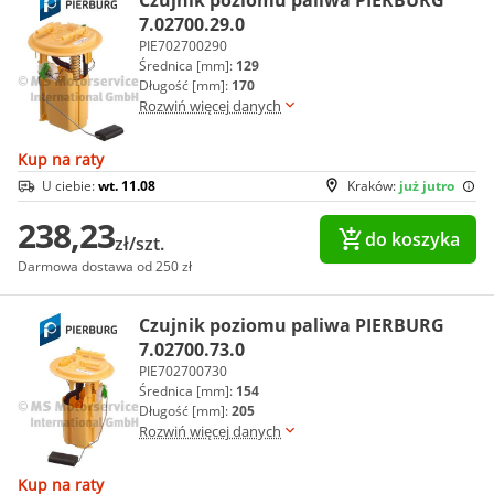
Czujnik poziomu paliwa PIERBURG
7.02700.29.0
PIE702700290
Średnica [mm]:
129
Długość [mm]:
170
Rozwiń więcej danych
Kup na raty
U ciebie:
wt. 11.08
Kraków:
już jutro
238,23
do koszyka
zł/szt.
Darmowa dostawa od 250 zł
Czujnik poziomu paliwa PIERBURG
7.02700.73.0
PIE702700730
Średnica [mm]:
154
Długość [mm]:
205
Rozwiń więcej danych
Kup na raty