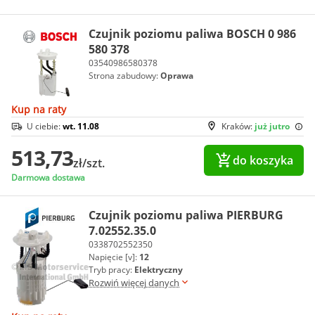
Czujnik poziomu paliwa BOSCH 0 986
580 378
03540986580378
Strona zabudowy:
Oprawa
Kup na raty
U ciebie:
wt. 11.08
Kraków:
już jutro
513,73
do koszyka
zł/szt.
Darmowa dostawa
Czujnik poziomu paliwa PIERBURG
7.02552.35.0
0338702552350
Napięcie [v]:
12
Tryb pracy:
Elektryczny
Rozwiń więcej danych