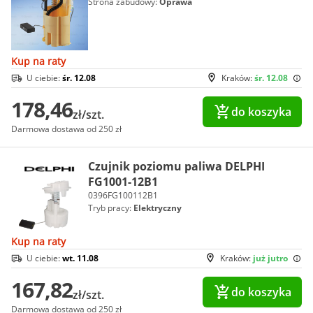
Strona zabudowy:
Oprawa
Kup na raty
U ciebie:
śr. 12.08
Kraków:
śr. 12.08
178,46
do koszyka
zł/szt.
Darmowa dostawa od 250 zł
Czujnik poziomu paliwa DELPHI
FG1001-12B1
0396FG100112B1
Tryb pracy:
Elektryczny
Kup na raty
U ciebie:
wt. 11.08
Kraków:
już jutro
167,82
do koszyka
zł/szt.
Darmowa dostawa od 250 zł