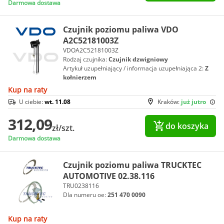
Darmowa dostawa
Czujnik poziomu paliwa VDO
A2C52181003Z
VDOA2C52181003Z
Rodzaj czujnika:
Czujnik dzwigniowy
Artykuł uzupełniający / informacja uzupełniająca 2:
Z
kołnierzem
Kup na raty
U ciebie:
wt. 11.08
Kraków:
już jutro
312,09
do koszyka
zł/szt.
Darmowa dostawa
Czujnik poziomu paliwa TRUCKTEC
AUTOMOTIVE 02.38.116
TRU0238116
Dla numeru oe:
251 470 0090
Kup na raty