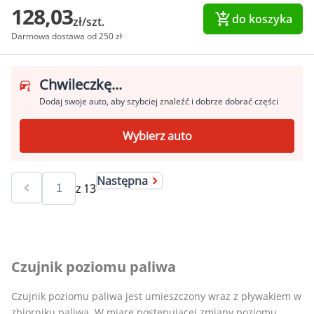
128,03
do koszyka
zł/szt.
Darmowa dostawa od 250 zł
Chwileczkę...
Dodaj swoje auto, aby szybciej znaleźć i dobrze dobrać części
Wybierz auto
Następna
z
13
Czujnik poziomu paliwa
Czujnik poziomu paliwa jest umieszczony wraz z pływakiem w
zbiorniku paliwa. W miarę postępującej zmiany poziomu