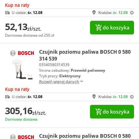
Kup na raty
U ciebie:
śr. 12.08
Kraków:
śr. 12.08
52,13
do koszyka
zł/szt.
Darmowa dostawa od 250 zł
Czujnik poziomu paliwa BOSCH 0 580
314 539
03540580314539
Strona zabudowy:
Przewód paliwowy
Tryb pracy:
Elektryczny
Rozwiń więcej danych
Kup na raty
U ciebie:
śr. 12.08
Kraków:
śr. 12.08
305,16
do koszyka
zł/szt.
Darmowa dostawa
Czujnik poziomu paliwa BOSCH 0 580