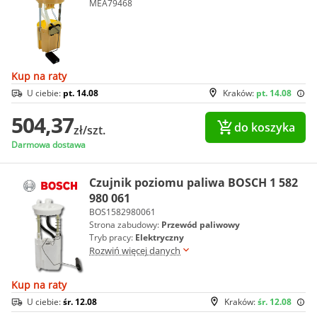
MEA79468
Kup na raty
U ciebie:
pt. 14.08
Kraków:
pt. 14.08
504,37
do koszyka
zł/szt.
Darmowa dostawa
Czujnik poziomu paliwa BOSCH 1 582
980 061
BOS1582980061
Strona zabudowy:
Przewód paliwowy
Tryb pracy:
Elektryczny
Rozwiń więcej danych
Kup na raty
U ciebie:
śr. 12.08
Kraków:
śr. 12.08