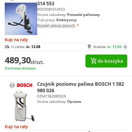
314 553
BOS0580314553
Strona zabudowy:
Przewód paliwowy
Tryb pracy:
Elektryczny
Rozwiń więcej danych
Kup na raty
U ciebie:
śr. 12.08
Kraków:
śr. 12.08
489,30
do koszyka
zł/szt.
Darmowa dostawa
Czujnik poziomu paliwa BOSCH 1 582
980 026
03541582980026
Strona zabudowy:
Oprawa
Kup na raty