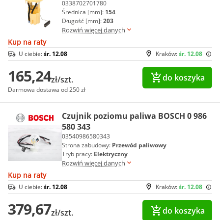
0338702701780
Średnica [mm]:
154
Długość [mm]:
203
Rozwiń więcej danych
Kup na raty
U ciebie:
śr. 12.08
Kraków:
śr. 12.08
165,24
do koszyka
zł/szt.
Darmowa dostawa od 250 zł
Czujnik poziomu paliwa BOSCH 0 986
580 343
03540986580343
Strona zabudowy:
Przewód paliwowy
Tryb pracy:
Elektryczny
Rozwiń więcej danych
Kup na raty
U ciebie:
śr. 12.08
Kraków:
śr. 12.08
379,67
do koszyka
zł/szt.