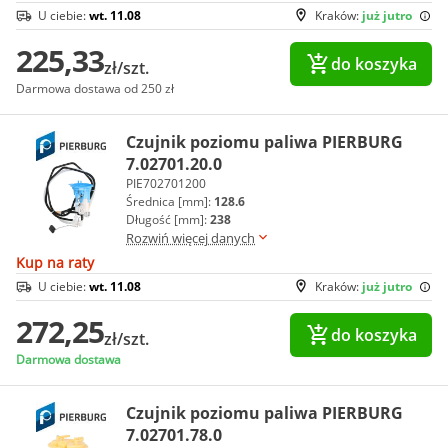
U ciebie:
wt. 11.08
Kraków:
już jutro
225,33
do koszyka
zł/szt.
Darmowa dostawa od 250 zł
Czujnik poziomu paliwa PIERBURG
7.02701.20.0
PIE702701200
Średnica [mm]:
128.6
Długość [mm]:
238
Rozwiń więcej danych
Kup na raty
U ciebie:
wt. 11.08
Kraków:
już jutro
272,25
do koszyka
zł/szt.
Darmowa dostawa
Czujnik poziomu paliwa PIERBURG
7.02701.78.0