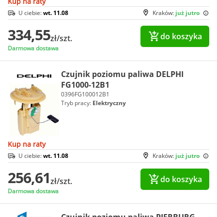
Kup na raty
U ciebie:
wt. 11.08
Kraków:
już jutro
334,55
do koszyka
zł/szt.
Darmowa dostawa
Czujnik poziomu paliwa DELPHI
FG1000-12B1
0396FG100012B1
Tryb pracy:
Elektryczny
Kup na raty
U ciebie:
wt. 11.08
Kraków:
już jutro
256,61
do koszyka
zł/szt.
Darmowa dostawa