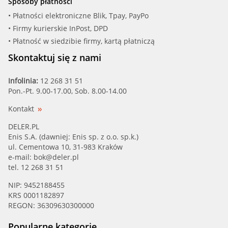
Sposoby płatności
• Płatności elektroniczne Blik, Tpay, PayPo
• Firmy kurierskie InPost, DPD
• Płatność w siedzibie firmy, kartą płatniczą
Skontaktuj się z nami
Infolinia:
12 268 31 51
Pon.-Pt. 9.00-17.00, Sob. 8.00-14.00
Kontakt
DELER.PL
Enis S.A. (dawniej: Enis sp. z o.o. sp.k.)
ul. Cementowa 10, 31-983 Kraków
e-mail:
bok@deler.pl
tel. 12 268 31 51
NIP: 9452188455
KRS 0001182897
REGON: 36309630300000
Popularne kategorie