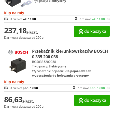
Tryb pracy:
Elektryczny
Kup na raty
U ciebie:
wt. 11.08
Kraków:
wt. 11.08
237,18
do koszyka
zł/szt.
Darmowa dostawa od 250 zł
Przekaźnik kierunkowskazów BOSCH
0 335 200 038
BOS0335200038
Tryb pracy:
Elektryczny
Wyposażenie pojazdu:
Dla pojazdów bez
wyposażenia do holowania przyczepy
Kup na raty
U ciebie:
pon. 10.08
Kraków:
pon. 10.08
86,63
do koszyka
zł/szt.
Darmowa dostawa od 250 zł