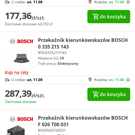
U ciebie:
wt. 11.08
Kraków:
wt. 11.08
177,36
do koszyka
zł/szt.
Darmowa dostawa od 250 zł
Przekaźnik kierunkowskazów BOSCH
0 335 215 143
BOS0335215143
Napięcie [v]:
24
Tryb pracy:
Elektryczny
Kup na raty
U ciebie:
wt. 11.08
Kraków:
wt. 11.08
287,39
do koszyka
zł/szt.
Darmowa dostawa
Przekaźnik kierunkowskazów BOSCH
F 026 T00 031
BOSF026T00031