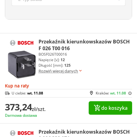
Przekaźnik kierunkowskazów BOSCH
F 026 T00 016
BOSF026T00016
Napięcie [v]:
12
Długość [mm]:
125
Rozwiń więcej danych
Kup na raty
U ciebie:
wt. 11.08
Kraków:
wt. 11.08
373,24
do koszyka
zł/szt.
Darmowa dostawa
Przekaźnik kierunkowskazów BOSCH