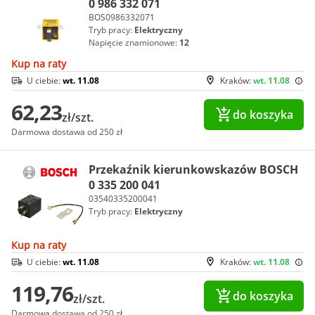
0 986 332 071
BOS0986332071
Tryb pracy:
Elektryczny
Napięcie znamionowe:
12
Kup na raty
U ciebie:
wt. 11.08
Kraków:
wt. 11.08
62,23
do koszyka
zł/szt.
Darmowa dostawa od 250 zł
Przekaźnik kierunkowskazów BOSCH
0 335 200 041
03540335200041
Tryb pracy:
Elektryczny
Kup na raty
U ciebie:
wt. 11.08
Kraków:
wt. 11.08
119,76
do koszyka
zł/szt.
Darmowa dostawa od 250 zł