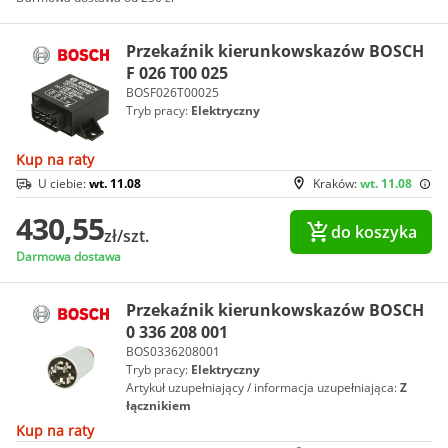
Przekaźnik kierunkowskazów BOSCH
F 026 T00 025
BOSF026T00025
Tryb pracy:
Elektryczny
Kup na raty
U ciebie:
wt. 11.08
Kraków:
wt. 11.08
430,55
do koszyka
zł/szt.
Darmowa dostawa
Przekaźnik kierunkowskazów BOSCH
0 336 208 001
BOS0336208001
Tryb pracy:
Elektryczny
Artykuł uzupełniający / informacja uzupełniająca:
Z
łącznikiem
Kup na raty