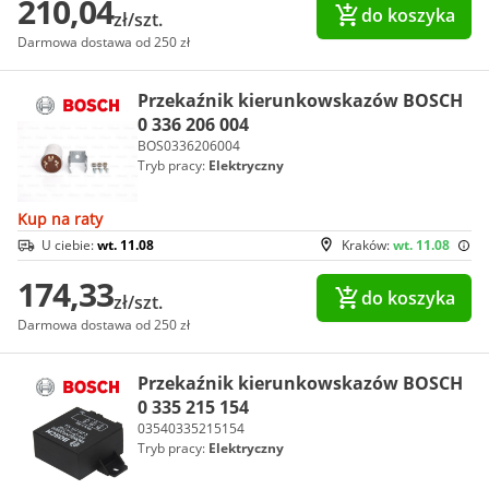
210,04
do koszyka
zł/szt.
Darmowa dostawa od 250 zł
Przekaźnik kierunkowskazów BOSCH
0 336 206 004
BOS0336206004
Tryb pracy:
Elektryczny
Kup na raty
U ciebie:
wt. 11.08
Kraków:
wt. 11.08
174,33
do koszyka
zł/szt.
Darmowa dostawa od 250 zł
Przekaźnik kierunkowskazów BOSCH
0 335 215 154
03540335215154
Tryb pracy:
Elektryczny