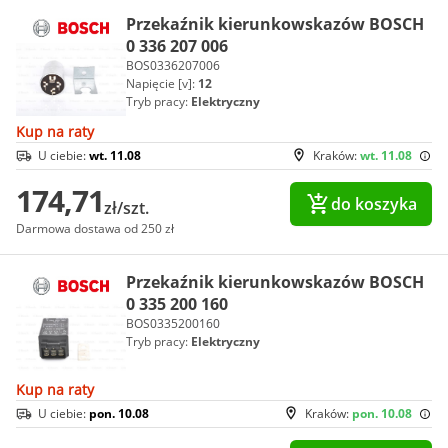
Przekaźnik kierunkowskazów BOSCH
0 336 207 006
BOS0336207006
Napięcie [v]:
12
Tryb pracy:
Elektryczny
Kup na raty
U ciebie:
wt. 11.08
Kraków:
wt. 11.08
174,71
do koszyka
zł/szt.
Darmowa dostawa od 250 zł
Przekaźnik kierunkowskazów BOSCH
0 335 200 160
BOS0335200160
Tryb pracy:
Elektryczny
Kup na raty
U ciebie:
pon. 10.08
Kraków:
pon. 10.08