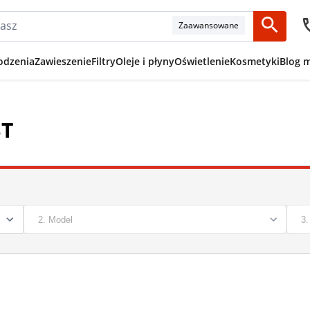
Zaawansowane
odzenia
Zawieszenie
Filtry
Oleje i płyny
Oświetlenie
Kosmetyki
Blog 
ST