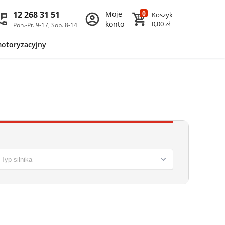
12 268 31 51
Moje
0
Koszyk
konto
0,00 zł
Pon.-Pt. 9-17, Sob. 8-14
motoryzacyjny