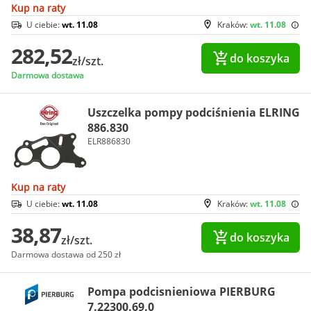
Kup na raty
U ciebie:
wt. 11.08
Kraków:
wt. 11.08
282,52
do koszyka
zł/szt.
Darmowa dostawa
Uszczelka pompy podciśnienia ELRING
886.830
ELR886830
Kup na raty
U ciebie:
wt. 11.08
Kraków:
wt. 11.08
38,87
do koszyka
zł/szt.
Darmowa dostawa od 250 zł
Pompa podcisnieniowa PIERBURG
7.22300.69.0