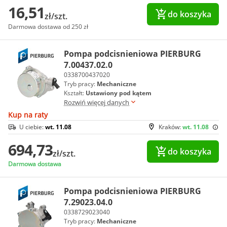
16,51
do koszyka
zł/szt.
Darmowa dostawa od 250 zł
Pompa podcisnieniowa PIERBURG
7.00437.02.0
0338700437020
Tryb pracy:
Mechaniczne
Kształt:
Ustawiony pod kątem
Rozwiń więcej danych
Kup na raty
U ciebie:
wt. 11.08
Kraków:
wt. 11.08
694,73
do koszyka
zł/szt.
Darmowa dostawa
Pompa podcisnieniowa PIERBURG
7.29023.04.0
0338729023040
Tryb pracy:
Mechaniczne