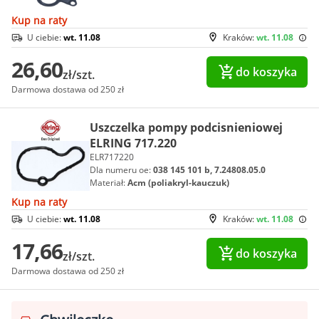
Kup na raty
U ciebie:
wt. 11.08
Kraków:
wt. 11.08
26,60
do koszyka
zł/szt.
Darmowa dostawa od 250 zł
Uszczelka pompy podcisnieniowej
ELRING 717.220
ELR717220
Dla numeru oe:
038 145 101 b, 7.24808.05.0
Materiał:
Acm (poliakryl-kauczuk)
Kup na raty
U ciebie:
wt. 11.08
Kraków:
wt. 11.08
17,66
do koszyka
zł/szt.
Darmowa dostawa od 250 zł