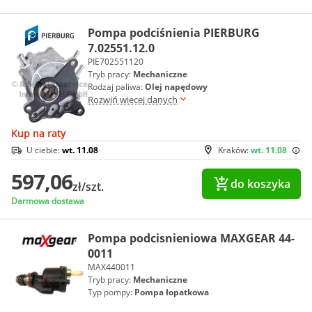
Pompa podciśnienia PIERBURG
7.02551.12.0
PIE702551120
Tryb pracy:
Mechaniczne
Rodzaj paliwa:
Olej napędowy
Rozwiń więcej danych
Kup na raty
U ciebie:
wt. 11.08
Kraków:
wt. 11.08
597,06
do koszyka
zł/szt.
Darmowa dostawa
Pompa podcisnieniowa MAXGEAR 44-
0011
MAX440011
Tryb pracy:
Mechaniczne
Typ pompy:
Pompa łopatkowa