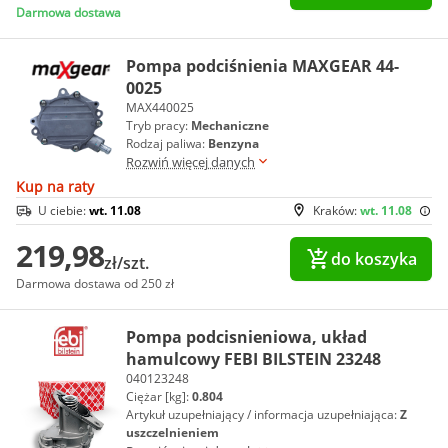
Darmowa dostawa
Pompa podciśnienia MAXGEAR 44-
0025
MAX440025
Tryb pracy:
Mechaniczne
Rodzaj paliwa:
Benzyna
Rozwiń więcej danych
Kup na raty
U ciebie:
wt. 11.08
Kraków:
wt. 11.08
219,98
do koszyka
zł/szt.
Darmowa dostawa od 250 zł
Pompa podcisnieniowa, układ
hamulcowy FEBI BILSTEIN 23248
040123248
Ciężar [kg]:
0.804
Artykuł uzupełniający / informacja uzupełniająca:
Z
uszczelnieniem