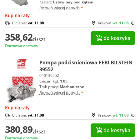
Kształt:
Ustawiony pod kątem
Rozwiń więcej danych
Kup na raty
U ciebie:
wt. 11.08
Kraków:
wt. 11.08
358,62
do koszyka
zł/szt.
Darmowa dostawa
Pompa podcisnieniowa FEBI BILSTEIN
39552
040139552
Ciężar [kg]:
1.05
Tryb pracy:
Mechaniczne
Rozwiń więcej danych
Kup na raty
U ciebie:
wt. 11.08
Kraków:
wt. 11.08
380,89
do koszyka
zł/szt.
Darmowa dostawa