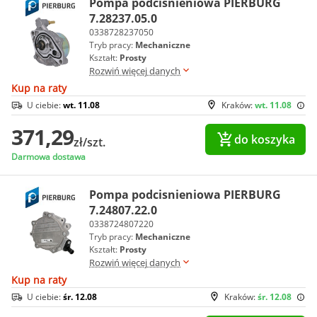
Pompa podcisnieniowa PIERBURG
7.28237.05.0
0338728237050
Tryb pracy:
Mechaniczne
Kształt:
Prosty
Rozwiń więcej danych
Kup na raty
U ciebie:
wt. 11.08
Kraków:
wt. 11.08
371,29
do koszyka
zł/szt.
Darmowa dostawa
Pompa podcisnieniowa PIERBURG
7.24807.22.0
0338724807220
Tryb pracy:
Mechaniczne
Kształt:
Prosty
Rozwiń więcej danych
Kup na raty
U ciebie:
śr. 12.08
Kraków:
śr. 12.08