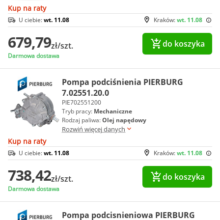
Kup na raty
U ciebie:
wt. 11.08
Kraków:
wt. 11.08
679,79
do koszyka
zł/szt.
Darmowa dostawa
Pompa podciśnienia PIERBURG
7.02551.20.0
PIE702551200
Tryb pracy:
Mechaniczne
Rodzaj paliwa:
Olej napędowy
Rozwiń więcej danych
Kup na raty
U ciebie:
wt. 11.08
Kraków:
wt. 11.08
738,42
do koszyka
zł/szt.
Darmowa dostawa
Pompa podcisnieniowa PIERBURG