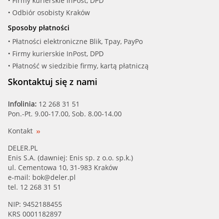
• Firmy kurierskie InPost, DPD
• Odbiór osobisty Kraków
Sposoby płatności
• Płatności elektroniczne Blik, Tpay, PayPo
• Firmy kurierskie InPost, DPD
• Płatność w siedzibie firmy, kartą płatniczą
Skontaktuj się z nami
Infolinia:
12 268 31 51
Pon.-Pt. 9.00-17.00, Sob. 8.00-14.00
Kontakt
DELER.PL
Enis S.A. (dawniej: Enis sp. z o.o. sp.k.)
ul. Cementowa 10, 31-983 Kraków
e-mail:
bok@deler.pl
tel. 12 268 31 51
NIP: 9452188455
KRS 0001182897