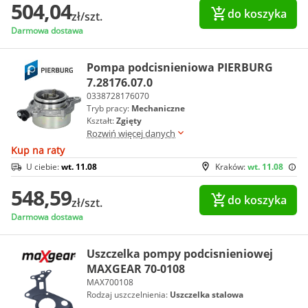
504,04
do koszyka
zł/szt.
Darmowa dostawa
Pompa podcisnieniowa PIERBURG
7.28176.07.0
0338728176070
Tryb pracy:
Mechaniczne
Kształt:
Zgięty
Rozwiń więcej danych
Kup na raty
U ciebie:
wt. 11.08
Kraków:
wt. 11.08
548,59
do koszyka
zł/szt.
Darmowa dostawa
Uszczelka pompy podcisnieniowej
MAXGEAR 70-0108
MAX700108
Rodzaj uszczelnienia:
Uszczelka stalowa