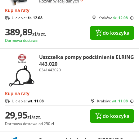
Rozwiń więcej danych
Kup na raty
U ciebie:
śr. 12.08
Kraków:
śr. 12.08
389,89
do koszyka
zł/szt.
Darmowa dostawa
Uszczelka pompy podciśnienia ELRING
443.020
0341443020
Kup na raty
U ciebie:
wt. 11.08
Kraków:
wt. 11.08
29,95
do koszyka
zł/szt.
Darmowa dostawa od 250 zł