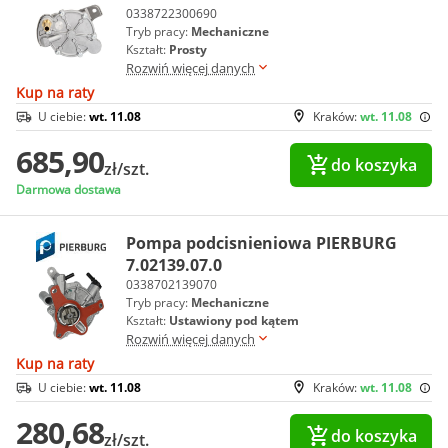
0338722300690
Tryb pracy:
Mechaniczne
Kształt:
Prosty
Rozwiń więcej danych
Kup na raty
U ciebie:
wt. 11.08
Kraków:
wt. 11.08
685,90
do koszyka
zł/szt.
Darmowa dostawa
Pompa podcisnieniowa PIERBURG
7.02139.07.0
0338702139070
Tryb pracy:
Mechaniczne
Kształt:
Ustawiony pod kątem
Rozwiń więcej danych
Kup na raty
U ciebie:
wt. 11.08
Kraków:
wt. 11.08
280,68
do koszyka
zł/szt.