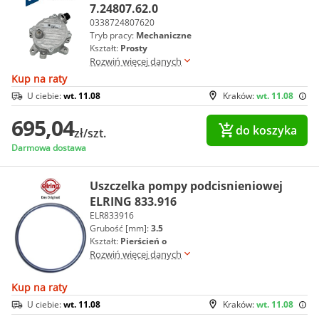
7.24807.62.0
0338724807620
Tryb pracy:
Mechaniczne
Kształt:
Prosty
Rozwiń więcej danych
Kup na raty
U ciebie:
wt. 11.08
Kraków:
wt. 11.08
695,04
do koszyka
zł/szt.
Darmowa dostawa
Uszczelka pompy podcisnieniowej
ELRING 833.916
ELR833916
Grubość [mm]:
3.5
Kształt:
Pierścień o
Rozwiń więcej danych
Kup na raty
U ciebie:
wt. 11.08
Kraków:
wt. 11.08