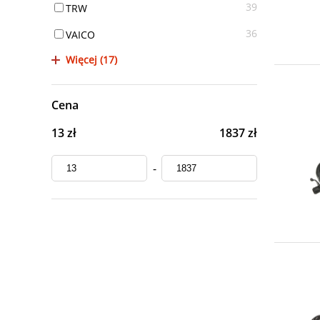
39
TRW
36
VAICO
Więcej (17)
Cena
13 zł
1837 zł
-