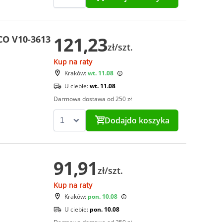
121,23
CO V10-3613
zł/szt.
Kup na raty
Kraków:
wt. 11.08
U ciebie:
wt. 11.08
Darmowa dostawa od 250 zł
Dodaj
do koszyka
91,91
zł/szt.
Kup na raty
Kraków:
pon. 10.08
U ciebie:
pon. 10.08