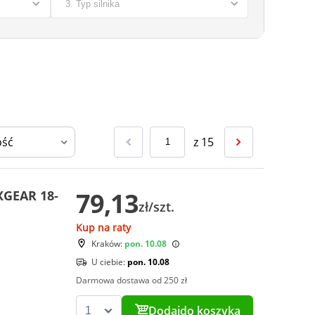
z
15
79,13
XGEAR 18-
zł/szt.
Kup na raty
Kraków:
pon. 10.08
U ciebie:
pon. 10.08
Darmowa dostawa od 250 zł
Dodaj
do koszyka