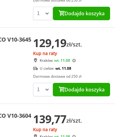
Darmowa dostawa od 250 zł
Dodaj
do koszyka
129,19
CO V10-3645
zł/szt.
Kup na raty
Kraków:
wt. 11.08
U ciebie:
wt. 11.08
Darmowa dostawa od 250 zł
Dodaj
do koszyka
139,77
CO V10-3604
zł/szt.
Kup na raty
Kraków:
wt. 11.08