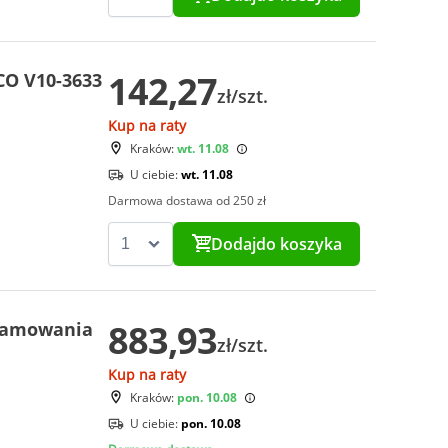
142,27
CO V10-3633
zł/szt.
Kup na raty
Kraków:
wt. 11.08
U ciebie:
wt. 11.08
Darmowa dostawa od 250 zł
Dodaj
do koszyka
883,93
 hamowania
zł/szt.
Kup na raty
Kraków:
pon. 10.08
U ciebie:
pon. 10.08