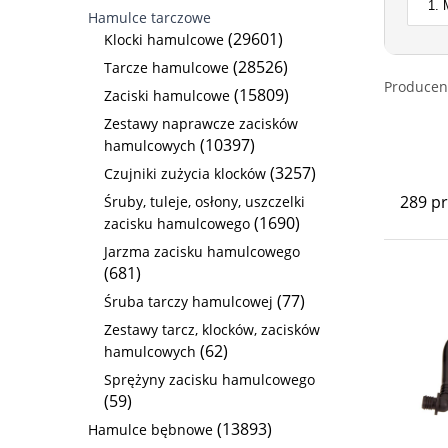
Hamulce tarczowe
(29601)
Klocki hamulcowe
(28526)
Tarcze hamulcowe
Producen
(15809)
Zaciski hamulcowe
Zestawy naprawcze zacisków
(10397)
hamulcowych
(3257)
Czujniki zużycia klocków
289 p
Śruby, tuleje, osłony, uszczelki
(1690)
zacisku hamulcowego
Jarzma zacisku hamulcowego
(681)
(77)
Śruba tarczy hamulcowej
Zestawy tarcz, klocków, zacisków
(62)
hamulcowych
Sprężyny zacisku hamulcowego
(59)
(13893)
Hamulce bębnowe