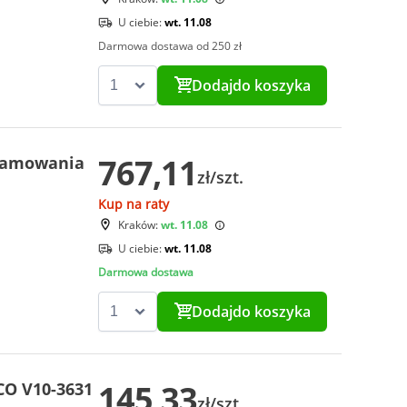
U ciebie:
wt. 11.08
Darmowa dostawa od 250 zł
Dodaj
do koszyka
767,11
 hamowania
zł/szt.
Kup na raty
Kraków:
wt. 11.08
U ciebie:
wt. 11.08
Darmowa dostawa
Dodaj
do koszyka
145,33
CO V10-3631
zł/szt.