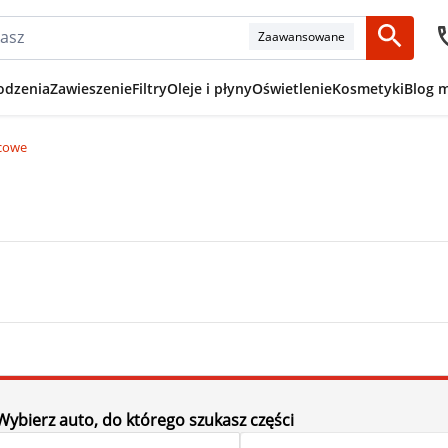
Zaawansowane
odzenia
Zawieszenie
Filtry
Oleje i płyny
Oświetlenie
Kosmetyki
Blog 
cowe
Wybierz auto, do którego szukasz części