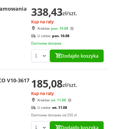
338,43
 hamowania
zł/szt.
Kup na raty
Kraków:
pon. 10.08
U ciebie:
pon. 10.08
Darmowa dostawa
Dodaj
do koszyka
185,08
CO V10-3617
zł/szt.
Kup na raty
Kraków:
wt. 11.08
U ciebie:
wt. 11.08
Darmowa dostawa od 250 zł
Dodaj
do koszyka