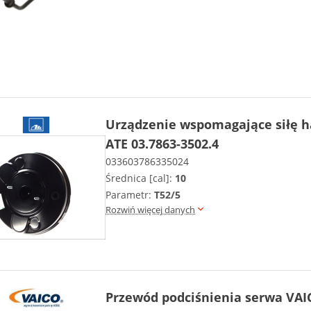
Urządzenie wspomagające siłę
ATE 03.7863-3502.4
033603786335024
Średnica [cal]:
10
Parametr:
T52/5
Rozwiń więcej danych
Przewód podciśnienia serwa VAI