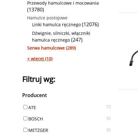
Przewody hamulcowe i mocowania
(13780)
Hamulce postojowe
(12076)
Linki hamulca ręcznego
Dźwignie, silniczki, włączniki
(247)
hamulca ręcznego
Serwa hamulcowe (289)
+ więcej (10)
Filtruj wg:
Producent
73
ATE
36
BOSCH
36
METZGER