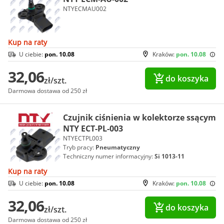
NTYECMAU002
Kup na raty
U ciebie:
pon. 10.08
Kraków:
pon. 10.08
32,06
do koszyka
zł/szt.
Darmowa dostawa od 250 zł
Czujnik ciśnienia w kolektorze ssącym
NTY ECT-PL-003
NTYECTPL003
Tryb pracy:
Pneumatyczny
Techniczny numer informacyjny:
Si 1013-11
Kup na raty
U ciebie:
pon. 10.08
Kraków:
pon. 10.08
32,06
do koszyka
zł/szt.
Darmowa dostawa od 250 zł