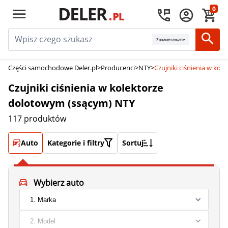
0
Zaawansowane
Części samochodowe Deler.pl
>
Producenci
>
NTY
>
Czujniki ciśnienia w ko
Czujniki ciśnienia w kolektorze
dolotowym (ssącym) NTY
117 produktów
Auto
Kategorie i filtry
Sortuj
Wybierz auto