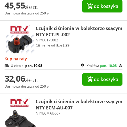
45,55
do koszyka
zł/szt.
Darmowa dostawa od 250 zł
Czujnik ciśnienia w kolektorze ssącym
NTY ECT-PL-002
NTYECTPL002
Ciśnienie od [kpa]:
29
Kup na raty
U ciebie:
pon. 10.08
Kraków:
pon. 10.08
32,06
do koszyka
zł/szt.
Darmowa dostawa od 250 zł
Czujnik ciśnienia w kolektorze ssącym
NTY ECM-AU-007
NTYECMAU007