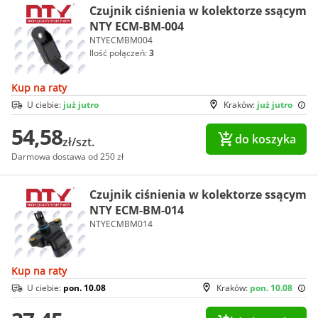
Czujnik ciśnienia w kolektorze ssącym
NTY ECM-BM-004
NTYECMBM004
Ilość połączeń:
3
Kup na raty
U ciebie:
już jutro
Kraków:
już jutro
54,58
do koszyka
zł/szt.
Darmowa dostawa od 250 zł
Czujnik ciśnienia w kolektorze ssącym
NTY ECM-BM-014
NTYECMBM014
Kup na raty
U ciebie:
pon. 10.08
Kraków:
pon. 10.08