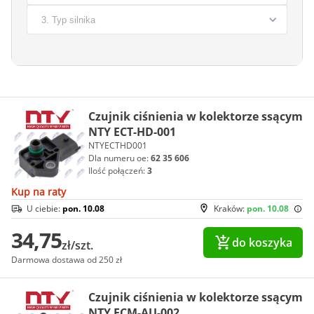
Czujnik ciśnienia w kolektorze ssącym
NTY ECT-HD-001
NTYECTHD001
Dla numeru oe:
62 35 606
Ilość połączeń:
3
Kup na raty
U ciebie:
pon. 10.08
Kraków:
pon. 10.08
34,75
do koszyka
zł/szt.
Darmowa dostawa od 250 zł
Czujnik ciśnienia w kolektorze ssącym
NTY ECM-AU-002