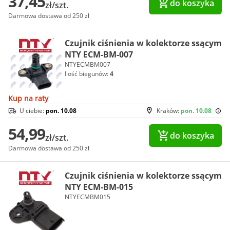
37,45
do koszyka
zł/szt.
Darmowa dostawa od 250 zł
Czujnik ciśnienia w kolektorze ssącym
NTY ECM-BM-007
NTYECMBM007
Ilość biegunów:
4
Kup na raty
U ciebie:
pon. 10.08
Kraków:
pon. 10.08
54,99
do koszyka
zł/szt.
Darmowa dostawa od 250 zł
Czujnik ciśnienia w kolektorze ssącym
NTY ECM-BM-015
NTYECMBM015