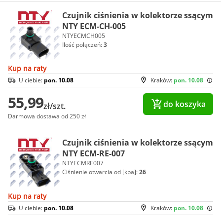
Czujnik ciśnienia w kolektorze ssącym
NTY ECM-CH-005
NTYECMCH005
Ilość połączeń:
3
Kup na raty
U ciebie:
pon. 10.08
Kraków:
pon. 10.08
55,99
do koszyka
zł/szt.
Darmowa dostawa od 250 zł
Czujnik ciśnienia w kolektorze ssącym
NTY ECM-RE-007
NTYECMRE007
Ciśnienie otwarcia od [kpa]:
26
Kup na raty
U ciebie:
pon. 10.08
Kraków:
pon. 10.08