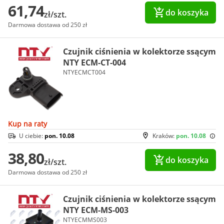
61,74
do koszyka
zł/szt.
Darmowa dostawa od 250 zł
Czujnik ciśnienia w kolektorze ssącym
NTY ECM-CT-004
NTYECMCT004
Kup na raty
U ciebie:
pon. 10.08
Kraków:
pon. 10.08
38,80
do koszyka
zł/szt.
Darmowa dostawa od 250 zł
Czujnik ciśnienia w kolektorze ssącym
NTY ECM-MS-003
NTYECMMS003