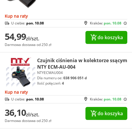
Kup na raty
U ciebie:
pon. 10.08
Kraków:
pon. 10.08
54,99
do koszyka
zł/szt.
Darmowa dostawa od 250 zł
Czujnik ciśnienia w kolektorze ssącym
NTY ECM-AU-004
NTYECMAU004
Dla numeru oe:
038 906 051 d
Ilość połączeń:
4
Kup na raty
U ciebie:
pon. 10.08
Kraków:
pon. 10.08
36,10
do koszyka
zł/szt.
Darmowa dostawa od 250 zł