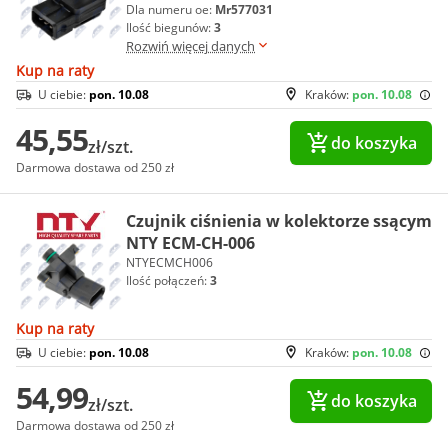
Dla numeru oe:
Mr577031
Ilość biegunów:
3
Rozwiń więcej danych
Kup na raty
U ciebie:
pon. 10.08
Kraków:
pon. 10.08
45,55
do koszyka
zł/szt.
Darmowa dostawa od 250 zł
Czujnik ciśnienia w kolektorze ssącym
NTY ECM-CH-006
NTYECMCH006
Ilość połączeń:
3
Kup na raty
U ciebie:
pon. 10.08
Kraków:
pon. 10.08
54,99
do koszyka
zł/szt.
Darmowa dostawa od 250 zł