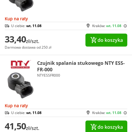
Kup na raty
U ciebie:
wt. 11.08
Kraków:
wt. 11.08
33,40
do koszyka
zł/szt.
Darmowa dostawa od 250 zł
Czujnik spalania stukowego NTY ESS-
FR-000
NTYESSFR000
Kup na raty
U ciebie:
wt. 11.08
Kraków:
wt. 11.08
41,50
do koszyka
zł/szt.