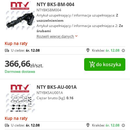
NTY BKS-BM-004
NTYBKSBM004
Artykuł uzupełniający / informacja uzupełniająca:
Z
uszczelnieniem
Artykuł uzupełniający / informacja uzupełniająca 2:
Ze
śrubami
Rozwiń więcej danych
Kup na raty
U ciebie:
śr. 12.08
Kraków:
śr. 12.08
366,66
do koszyka
zł/szt.
Darmowa dostawa
NTY BKS-AU-001A
NTYBKSAU001A
Ciężar brutto [kg]:
0.16
Kup na raty
U ciebie:
śr. 12.08
Kraków:
śr. 12.08