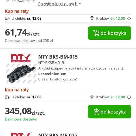
Rozwiń więcej danych
Kup na raty
U ciebie:
śr. 12.08
Kraków:
śr. 12.08
61,74
do koszyka
zł/szt.
Darmowa dostawa od 250 zł
NTY BKS-BM-015
NTYBKSBM015
Artykuł uzupełniający / informacja uzupełniająca:
Z
uszczelnieniem
Ciężar brutto [kg]:
2.62
Kup na raty
U ciebie:
śr. 12.08
Kraków:
śr. 12.08
345,08
do koszyka
zł/szt.
Darmowa dostawa
NTY BKS-ME-025