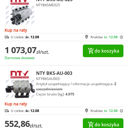
NTYBKSME025
Kup na raty
U ciebie:
śr. 12.08
Kraków:
śr. 12.08
1 073,07
do koszyka
zł/szt.
Darmowa dostawa
NTY BKS-AU-003
NTYBKSAU003
Artykuł uzupełniający / informacja uzupełniająca:
Z
uszczelnieniem
Ciężar brutto [kg]:
4.975
Kup na raty
U ciebie:
śr. 12.08
Kraków:
śr. 12.08
552,86
do koszyka
zł/szt.