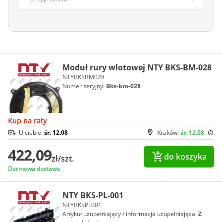
Moduł rury wlotowej NTY BKS-BM-028
NTYBKSBM028
Numer seryjny:
Bks-bm-028
Kup na raty
U ciebie:
śr. 12.08
Kraków:
śr. 12.08
422,09
do koszyka
zł/szt.
Darmowa dostawa
NTY BKS-PL-001
NTYBKSPL001
Artykuł uzupełniający / informacja uzupełniająca:
Z