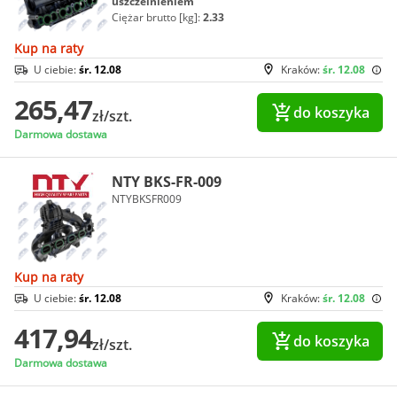
uszczelnieniem
Ciężar brutto [kg]:
2.33
Kup na raty
U ciebie:
śr. 12.08
Kraków:
śr. 12.08
265,47
do koszyka
zł/szt.
Darmowa dostawa
NTY BKS-FR-009
NTYBKSFR009
Kup na raty
U ciebie:
śr. 12.08
Kraków:
śr. 12.08
417,94
do koszyka
zł/szt.
Darmowa dostawa