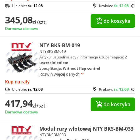
U ciebie:
śr. 12.08
Kraków:
śr. 12.08
345,08
do koszyka
zł/szt.
Darmowa dostawa
NTY BKS-BM-019
NTYBKSBM019
Artykuł uzupełniający / informacja uzupełniająca:
Z
uszczelnieniem
Specyfikacja:
Without flap control
Rozwiń więcej danych
Kup na raty
U ciebie:
śr. 12.08
Kraków:
śr. 12.08
417,94
do koszyka
zł/szt.
Darmowa dostawa
Moduł rury wlotowej NTY BKS-BM-033
NTYBKSBM033