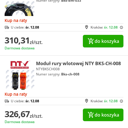
Numer seryjny:
Bks-bm-033
Kup na raty
U ciebie:
śr. 12.08
Kraków:
śr. 12.08
310,31
do koszyka
zł/szt.
Darmowa dostawa
Moduł rury wlotowej NTY BKS-CH-008
NTYBKSCH008
Numer seryjny:
Bks-ch-008
Kup na raty
U ciebie:
śr. 12.08
Kraków:
śr. 12.08
326,67
do koszyka
zł/szt.
Darmowa dostawa