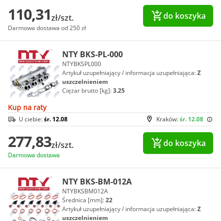
110,31
do koszyka
zł/szt.
Darmowa dostawa od 250 zł
NTY BKS-PL-000
NTYBKSPL000
Artykuł uzupełniający / informacja uzupełniająca:
Z
uszczelnieniem
Ciężar brutto [kg]:
3.25
Kup na raty
U ciebie:
śr. 12.08
Kraków:
śr. 12.08
277,83
do koszyka
zł/szt.
Darmowa dostawa
NTY BKS-BM-012A
NTYBKSBM012A
Średnica [mm]:
22
Artykuł uzupełniający / informacja uzupełniająca:
Z
uszczelnieniem