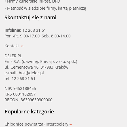
• Firmy kurierskie InPost, DPD
• Płatność w siedzibie firmy, kartą płatniczą
Skontaktuj się z nami
Infolinia:
12 268 31 51
Pon.-Pt. 9.00-17.00, Sob. 8.00-14.00
Kontakt
DELER.PL
Enis S.A. (dawniej: Enis sp. z o.o. sp.k.)
ul. Cementowa 10, 31-983 Kraków
e-mail:
bok@deler.pl
tel. 12 268 31 51
NIP: 9452188455
KRS 0001182897
REGON: 36309630300000
Popularne kategorie
Chłodnice powietrza (intercoolery)