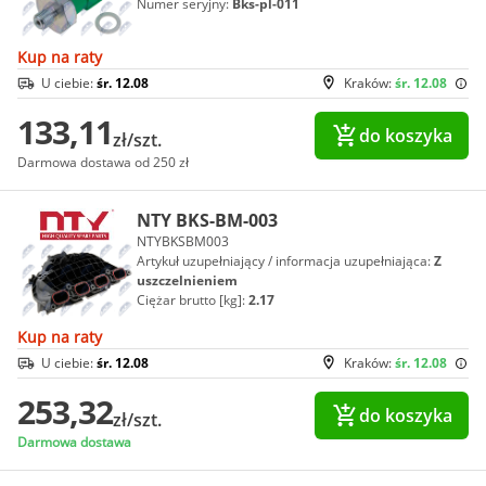
Numer seryjny:
Bks-pl-011
Kup na raty
U ciebie:
śr. 12.08
Kraków:
śr. 12.08
133,11
do koszyka
zł/szt.
Darmowa dostawa od 250 zł
NTY BKS-BM-003
NTYBKSBM003
Artykuł uzupełniający / informacja uzupełniająca:
Z
uszczelnieniem
Ciężar brutto [kg]:
2.17
Kup na raty
U ciebie:
śr. 12.08
Kraków:
śr. 12.08
253,32
do koszyka
zł/szt.
Darmowa dostawa