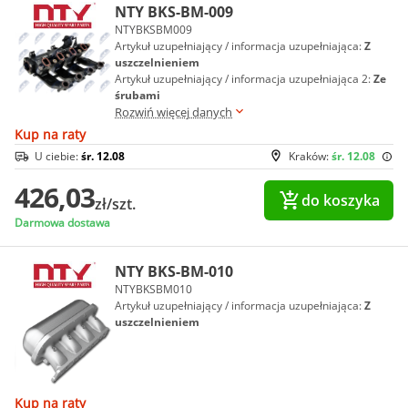
NTY BKS-BM-009
NTYBKSBM009
Artykuł uzupełniający / informacja uzupełniająca:
Z
uszczelnieniem
Artykuł uzupełniający / informacja uzupełniająca 2:
Ze
śrubami
Rozwiń więcej danych
Kup na raty
U ciebie:
śr. 12.08
Kraków:
śr. 12.08
426,03
do koszyka
zł/szt.
Darmowa dostawa
NTY BKS-BM-010
NTYBKSBM010
Artykuł uzupełniający / informacja uzupełniająca:
Z
uszczelnieniem
Kup na raty