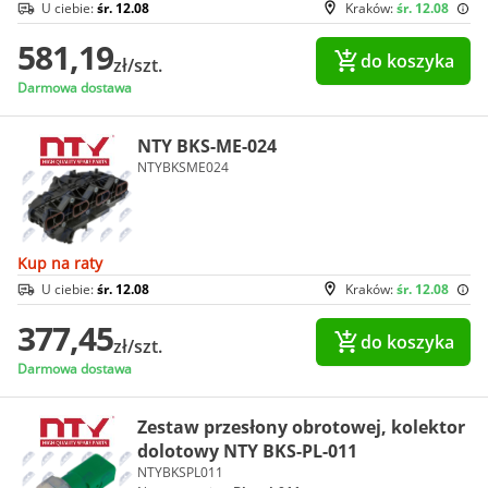
U ciebie:
śr. 12.08
Kraków:
śr. 12.08
581,19
do koszyka
zł/szt.
Darmowa dostawa
NTY BKS-ME-024
NTYBKSME024
Kup na raty
U ciebie:
śr. 12.08
Kraków:
śr. 12.08
377,45
do koszyka
zł/szt.
Darmowa dostawa
Zestaw przesłony obrotowej, kolektor
dolotowy NTY BKS-PL-011
NTYBKSPL011