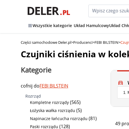
Wszystkie kategorie
Układ Hamulcowy
Układ Chł
Części samochodowe Deler.pl
>
Producenci
>
FEBI BILSTEIN
>
Czuj
Czujniki ciśnienia w kol
Kategorie
cofnij do
FEBI BILSTEIN
Rozrząd
(565)
Kompletne rozrządy
(5)
Łożyska wałka rozrządu
(81)
Napinacze łańcucha rozrządu
49 pr
(128)
Paski rozrządu