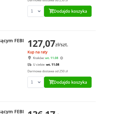
Darmowa dostawa od 250 zł
Dodaj
do koszyka
127,07
ssącym FEBI
zł/szt.
Kup na raty
Kraków:
wt. 11.08
U ciebie:
wt. 11.08
Darmowa dostawa od 250 zł
Dodaj
do koszyka
ssącym FEBI