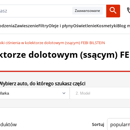
Zaawansowane
odzenia
Zawieszenie
Filtry
Oleje i płyny
Oświetlenie
Kosmetyki
Blog 
niki ciśnienia w kolektorze dolotowym (ssącym) FEBI BILSTEIN
ektorze dolotowym (ssącym) FE
Wybierz auto, do którego szukasz części
oduktów
Sortuj