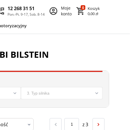
12 268 31 51
Moje
0
Koszyk
konto
0,00 zł
Pon.-Pt. 9-17, Sob. 8-14
motoryzacyjny
BI BILSTEIN
z
3