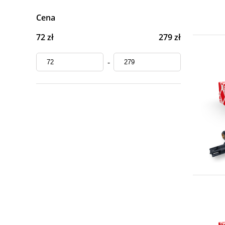
Cena
72 zł
279 zł
-