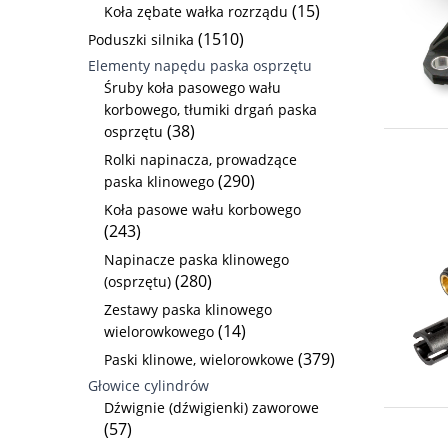
(15)
Koła zębate wałka rozrządu
(1510)
Poduszki silnika
Elementy napędu paska osprzętu
Śruby koła pasowego wału
korbowego, tłumiki drgań paska
(38)
osprzętu
Rolki napinacza, prowadzące
(290)
paska klinowego
Koła pasowe wału korbowego
(243)
Napinacze paska klinowego
(280)
(osprzętu)
Zestawy paska klinowego
(14)
wielorowkowego
(379)
Paski klinowe, wielorowkowe
Głowice cylindrów
Dźwignie (dźwigienki) zaworowe
(57)