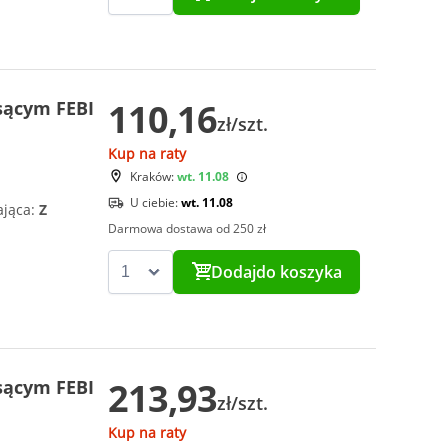
110,16
ssącym FEBI
zł/szt.
Kup na raty
Kraków:
wt. 11.08
U ciebie:
wt. 11.08
ająca:
Z
Darmowa dostawa od 250 zł
Dodaj
do koszyka
213,93
ssącym FEBI
zł/szt.
Kup na raty