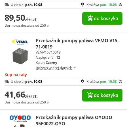
U ciebie:
pon. 10.08
Kraków:
pon. 10.08
89,50
do koszyka
zł/szt.
Darmowa dostawa od 250 zł
Przekaźnik pompy paliwa VEMO V15-
71-0019
VEMV15710019
Napięcie [v]:
12
Kolor:
Czarny
Rozwiń więcej danych
Kup na raty
U ciebie:
pon. 10.08
Kraków:
pon. 10.08
41,66
do koszyka
zł/szt.
Darmowa dostawa od 250 zł
Przekaźnik pompy paliwa OYODO
95E0022-OYO