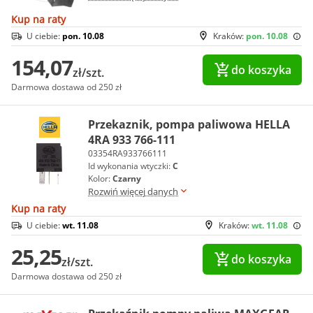
Kup na raty
U ciebie:
pon. 10.08
Kraków:
pon. 10.08
154,07
do koszyka
zł/szt.
Darmowa dostawa od 250 zł
Przekaznik, pompa paliwowa HELLA
4RA 933 766-111
03354RA933766111
Id wykonania wtyczki:
C
Kolor:
Czarny
Rozwiń więcej danych
Kup na raty
U ciebie:
wt. 11.08
Kraków:
wt. 11.08
25,25
do koszyka
zł/szt.
Darmowa dostawa od 250 zł