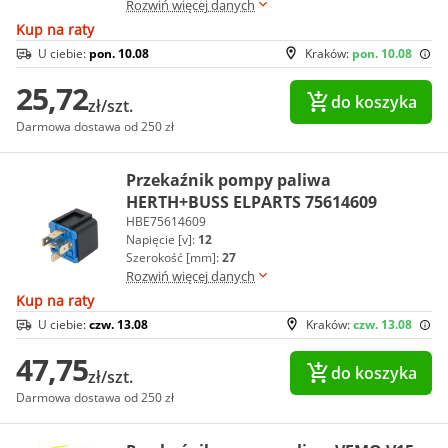
Rozwiń więcej danych
Kup na raty
U ciebie:
pon. 10.08
Kraków:
pon. 10.08
25,72
do koszyka
zł/szt.
Darmowa dostawa od 250 zł
Przekaźnik pompy paliwa
HERTH+BUSS ELPARTS 75614609
HBE75614609
Napięcie [v]:
12
Szerokość [mm]:
27
Rozwiń więcej danych
Kup na raty
U ciebie:
czw. 13.08
Kraków:
czw. 13.08
47,75
do koszyka
zł/szt.
Darmowa dostawa od 250 zł