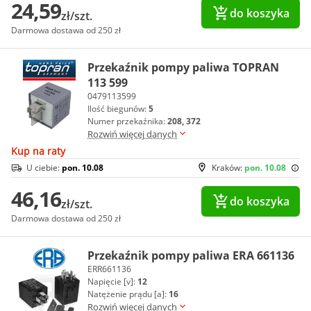
24,59
do koszyka
zł/szt.
Darmowa dostawa od 250 zł
Przekaźnik pompy paliwa TOPRAN
113 599
0479113599
Ilość biegunów:
5
Numer przekaźnika:
208, 372
Rozwiń więcej danych
Kup na raty
U ciebie:
pon. 10.08
Kraków:
pon. 10.08
46,16
do koszyka
zł/szt.
Darmowa dostawa od 250 zł
Przekaźnik pompy paliwa ERA 661136
ERR661136
Napięcie [v]:
12
Natężenie prądu [a]:
16
Rozwiń więcej danych