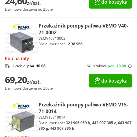
24,60
do koszyka
zł/szt.
Darmowa dostawa od 250 zł
Przekaźnik pompy paliwa VEMO V40-
71-0002
VEMV40710002
Dla numeru oe:
12 38 966
Kup na raty
U ciebie:
pon. 10.08
Kraków:
pon. 10.08
69,20
do koszyka
zł/szt.
Darmowa dostawa od 250 zł
Przekaźnik pompy paliwa VEMO V15-
71-0014
VEMV15710014
Dla numeru oe:
321 906 059 h, 443 907 385 c, 443 907
385 g, 443 907 385 h