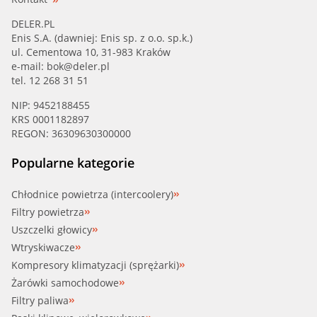
DELER.PL
Enis S.A. (dawniej: Enis sp. z o.o. sp.k.)
ul. Cementowa 10, 31-983 Kraków
e-mail:
bok@deler.pl
tel. 12 268 31 51
NIP: 9452188455
KRS 0001182897
REGON: 36309630300000
Popularne kategorie
Chłodnice powietrza (intercoolery)
Filtry powietrza
Uszczelki głowicy
Wtryskiwacze
Kompresory klimatyzacji (sprężarki)
Żarówki samochodowe
Filtry paliwa