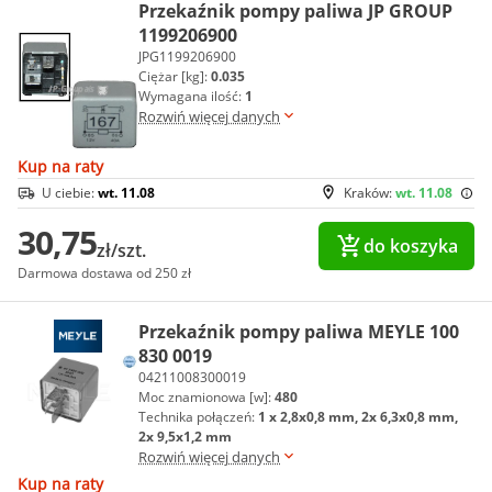
Przekaźnik pompy paliwa JP GROUP
1199206900
JPG1199206900
Ciężar [kg]:
0.035
Wymagana ilość:
1
Rozwiń więcej danych
Kup na raty
U ciebie:
wt. 11.08
Kraków:
wt. 11.08
30,75
do koszyka
zł/szt.
Darmowa dostawa od 250 zł
Przekaźnik pompy paliwa MEYLE 100
830 0019
04211008300019
Moc znamionowa [w]:
480
Technika połączeń:
1 x 2,8x0,8 mm, 2x 6,3x0,8 mm,
2x 9,5x1,2 mm
Rozwiń więcej danych
Kup na raty