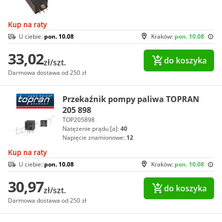
Kup na raty
U ciebie:
pon. 10.08
Kraków:
pon. 10.08
33,02
do koszyka
zł/szt.
Darmowa dostawa od 250 zł
Przekaźnik pompy paliwa TOPRAN
205 898
TOP205898
Natężenie prądu [a]:
40
Napięcie znamionowe:
12
Kup na raty
U ciebie:
pon. 10.08
Kraków:
pon. 10.08
30,97
do koszyka
zł/szt.
Darmowa dostawa od 250 zł