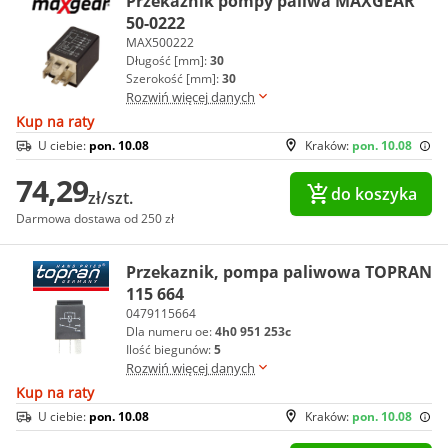
Przekaźnik pompy paliwa MAXGEAR
50-0222
MAX500222
Długość [mm]:
30
Szerokość [mm]:
30
Rozwiń więcej danych
Kup na raty
U ciebie:
pon. 10.08
Kraków:
pon. 10.08
74,29
do koszyka
zł/szt.
Darmowa dostawa od 250 zł
Przekaznik, pompa paliwowa TOPRAN
115 664
0479115664
Dla numeru oe:
4h0 951 253c
Ilość biegunów:
5
Rozwiń więcej danych
Kup na raty
U ciebie:
pon. 10.08
Kraków:
pon. 10.08