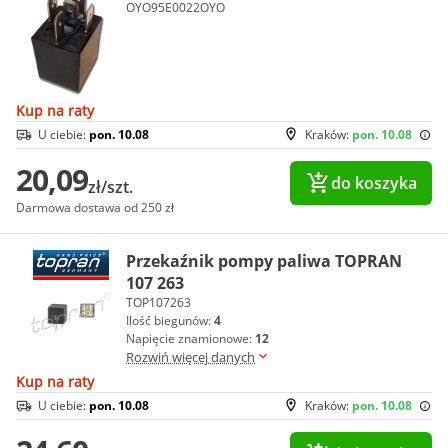
OYO95E0022OYO
Kup na raty
U ciebie:
pon. 10.08
Kraków:
pon. 10.08
20,09
do koszyka
zł/szt.
Darmowa dostawa od 250 zł
Przekaźnik pompy paliwa TOPRAN
107 263
TOP107263
Ilość biegunów:
4
Napięcie znamionowe:
12
Rozwiń więcej danych
Kup na raty
U ciebie:
pon. 10.08
Kraków:
pon. 10.08