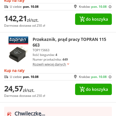
Kup na raty
U ciebie:
pon. 10.08
Kraków:
pon. 10.08
142,21
do koszyka
zł/szt.
Darmowa dostawa od 250 zł
Przekaznik, prąd pracy TOPRAN 115
663
TOP115663
Ilość biegunów:
4
Numer przekaźnika:
449
Rozwiń więcej danych
Kup na raty
U ciebie:
pon. 10.08
Kraków:
pon. 10.08
24,57
do koszyka
zł/szt.
Darmowa dostawa od 250 zł
Chwileczkę...