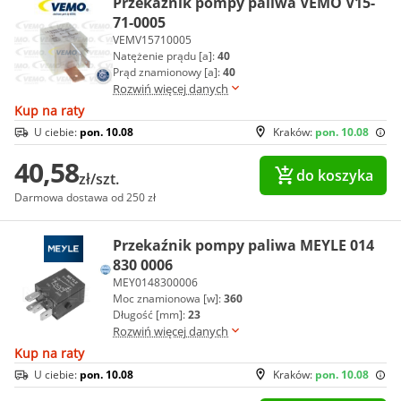
Przekaźnik pompy paliwa VEMO V15-
71-0005
VEMV15710005
Natężenie prądu [a]:
40
Prąd znamionowy [a]:
40
Rozwiń więcej danych
Kup na raty
U ciebie:
pon. 10.08
Kraków:
pon. 10.08
40,58
do koszyka
zł/szt.
Darmowa dostawa od 250 zł
Przekaźnik pompy paliwa MEYLE 014
830 0006
MEY0148300006
Moc znamionowa [w]:
360
Długość [mm]:
23
Rozwiń więcej danych
Kup na raty
U ciebie:
pon. 10.08
Kraków:
pon. 10.08