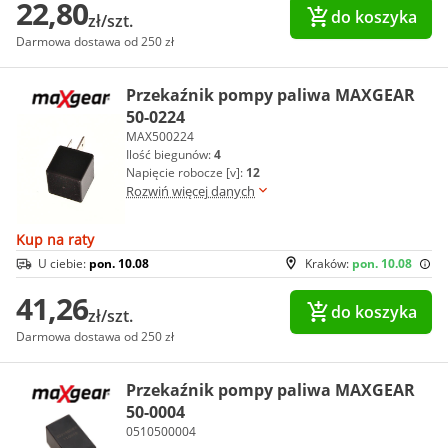
22,80
do koszyka
zł/szt.
Darmowa dostawa od 250 zł
Przekaźnik pompy paliwa MAXGEAR
50-0224
MAX500224
Ilość biegunów:
4
Napięcie robocze [v]:
12
Rozwiń więcej danych
Kup na raty
U ciebie:
pon. 10.08
Kraków:
pon. 10.08
41,26
do koszyka
zł/szt.
Darmowa dostawa od 250 zł
Przekaźnik pompy paliwa MAXGEAR
50-0004
0510500004