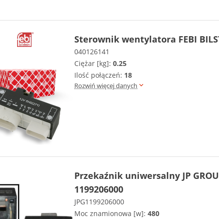
Sterownik wentylatora FEBI BILS
040126141
Ciężar [kg]:
0.25
Ilość połączeń:
18
Rozwiń więcej danych
Przekaźnik uniwersalny JP GRO
1199206000
JPG1199206000
Moc znamionowa [w]:
480