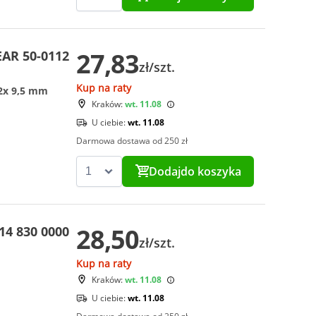
27,83
AR 50-0112
zł/szt.
Kup na raty
 2x 9,5 mm
Kraków:
wt. 11.08
U ciebie:
wt. 11.08
Darmowa dostawa od 250 zł
Dodaj
do koszyka
28,50
14 830 0000
zł/szt.
Kup na raty
Kraków:
wt. 11.08
U ciebie:
wt. 11.08