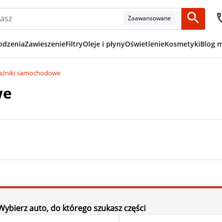
Zaawansowane
odzenia
Zawieszenie
Filtry
Oleje i płyny
Oświetlenie
Kosmetyki
Blog 
aźniki samochodowe
we
Wybierz auto, do którego szukasz części