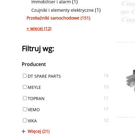
(1)
Immobiliser i alarm
(1)
Czujniki i elementy elektryczne
Przekaźniki samochodowe (151)
+ więcej (12)
Filtruj wg:
Producent
19
DT SPARE PARTS
13
MEYLE
11
TOPRAN
17
VEMO
12
VIKA
Więcej (21)