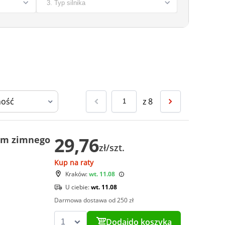
z
8
29,76
hem zimnego
zł/szt.
Kup na raty
Kraków:
wt. 11.08
U ciebie:
wt. 11.08
Darmowa dostawa od 250 zł
Dodaj
do koszyka