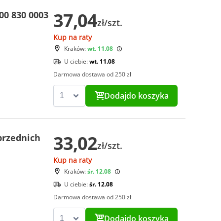
37,04
00 830 0003
zł/szt.
Kup na raty
Kraków:
wt. 11.08
U ciebie:
wt. 11.08
Darmowa dostawa od 250 zł
Dodaj
do koszyka
33,02
przednich
zł/szt.
Kup na raty
Kraków:
śr. 12.08
U ciebie:
śr. 12.08
Darmowa dostawa od 250 zł
Dodaj
do koszyka