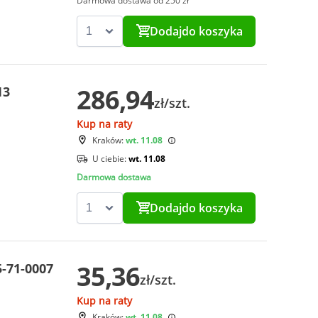
Darmowa dostawa od 250 zł
Dodaj
do koszyka
286,94
13
zł/szt.
Kup na raty
Kraków:
wt. 11.08
U ciebie:
wt. 11.08
Darmowa dostawa
Dodaj
do koszyka
35,36
-71-0007
zł/szt.
Kup na raty
Kraków:
wt. 11.08