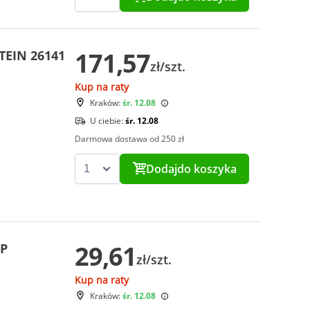
171,57
TEIN 26141
zł/szt.
Kup na raty
Kraków:
śr. 12.08
U ciebie:
śr. 12.08
Darmowa dostawa od 250 zł
Dodaj
do koszyka
29,61
UP
zł/szt.
Kup na raty
Kraków:
śr. 12.08