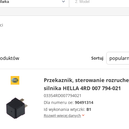
ci
roduktów
Sortuj
Przekaznik, sterowanie rozruc
silnika HELLA 4RD 007 794-021
03354RD007794021
Dla numeru oe:
90491314
Id wykonania wtyczki:
B1
Rozwiń więcej danych