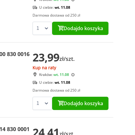
U ciebie:
wt. 11.08
Darmowa dostawa od 250 zł
Dodaj
do koszyka
23,99
00 830 0016
zł/szt.
Kup na raty
Kraków:
wt. 11.08
U ciebie:
wt. 11.08
Darmowa dostawa od 250 zł
Dodaj
do koszyka
24,41
14 830 0001
zł/szt.