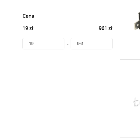
Cena
19 zł
961 zł
-